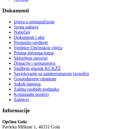
Dokumenti
Izjava o pristupačnosti
Javna nabava
Natječaji
Dokumenti i akti
Prostorno uređenje
Sjednice Općinskog vijeća
Pristup informacijama
Sklopljeni ugovori
Donacije i sponzorstva
Službeni glasnik KCKŽŽ
Savjetovanje sa zainteresiranom javnošću
Gospodarenje otpadom
Sukob interesa
Zaštita osobnih podataka
Komunalni poslovi
Zahtjevi
Informacije
Općina Gola
Pavleka Miškine 1, 48331 Gola