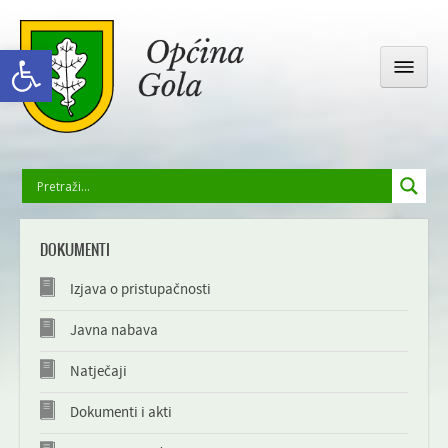
Open toolbar
OPĆINSKA UPRAVA
DOKUMENTI
GOLA I OKOLICA
Izjava o pristupačnosti
DRUŠTVENI ŽIVOT
Javna nabava
Natječaji
ODGOJ I OBRAZOVANJE
Dokumenti i akti
GALERIJA