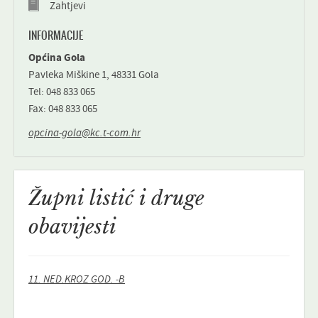
Zahtjevi
INFORMACIJE
Općina Gola
Pavleka Miškine 1, 48331 Gola
Tel: 048 833 065
Fax: 048 833 065
opcina-gola@kc.t-com.hr
Župni listić i druge
obavijesti
11. NED.KROZ GOD. -B