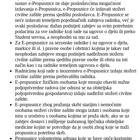
sustav e-Propusnice ne daje poslodavcima mogućnost
izdavanja e-Propusnica, e-Propusnice će izdavati stožeri
civilne zaštite prema sjedištu poslodavca. E-Propusnice se
neće izdavati temeljem pojedinačnih zahtjeva radnika, već je
svaki poslodavac dužan podnijeti zahtjev sa svim potrebnim
podacima za sve radnike koji rade na ugovor o djelu ili preko
Student servisa, a neophodni su mu za rad.
Za E-propusnice za sezonske radnike ( na ugovor o djelu,
markice ili sl. ) pravne osobe i obrtnici kojima je takav rad
neophodan zahtjeve mogu podnijeti nadležnom stožeru
civilne zaštite prema sjedištu pravne osobe ili obrta na isti
način kao i za radnike temeljem ugovora o djelu.
Radnicima koji rade u inozemstvu e-Propusnice izdaju stožeri
civilne zaštite prema prebivalištu radnika.
E-propusnice fizičkim osobama koje moraju obaviti nužne
poljoprivredne radova (ne odnosi se na obiteljska
poljoprivredna gospodarstva) izdaju nadležni stožeri civilne
zaštite.
E-propusnice zbog pružanja skrbi starijim i nemoćnim
osobama stožeri civilne zaštite mogu izdati i osobama koje
nisu u srodstvu s osobama kojima se pruža skrb, ako se uz
zahtjev dostavi i mišljenje izabranog liječnika obiteljske
medicine kojim se potvrđuje da je osobi zbog koje se traži
propusnica potrebna skrb.
Propusnice volonterima udruga koje se bave opće-korisnim