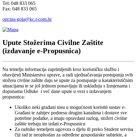
Tel: 048 833 065
Fax: 048 833 065
opcina-gola@kc.t-com.hr
Upute Stožerima Civilne Zaštite
(izdavanje e-Propusnica)
Na temelju informacija zaprimljenih kroz korisničku službu i
obavijesti Ministarstva uprave, a radi ujednačavanja postupanja svih
stožera civilne zaštite daju se upute za postupanje u karakterističnim
situacijama te se još jednom ponavljaju ili usklađuju s Izmjenama i
dopunama Odluke i već dane upute u vezi s izdavanjem
propusnica:
Ukoliko neki građani nisu u mogućnosti koristiti sustav e-
Građani te zahtjev podnesu drugim kanalima i dostave sve
potrebne podatke, a imaju opravdani razlog, stožeri civilne
zaštite trebaju im izdati e-Propusnicu
Za radnike temeljem ugovora o djelu ili preko Student servisa
čiji rad je neophodan za određene gospodarske subjekte, a