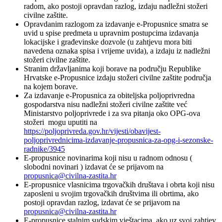
radom, ako postoji opravdan razlog, izdaju nadležni stožeri
civilne zaštite.
Opravdanim razlogom za izdavanje e-Propusnice smatra se
uvid u spise predmeta u upravnim postupcima izdavanja
lokacijske i građevinske dozvole (u zahtjevu mora biti
navedena oznaka spisa i vrijeme uvida), a izdaju iz nadležni
stožeri civilne zaštite.
Stranim državljanima koji borave na području Republike
Hrvatske e-Propusnice izdaju stožeri civilne zaštite područja
na kojem borave.
Za izdavanje e-Propusnica za obiteljska poljoprivredna
gospodarstva nisu nadležni stožeri civilne zaštite već
Ministarstvo poljoprivrede i za sva pitanja oko OPG-ova
stožeri mogu uputiti na
https://poljoprivreda.gov.hr/vijesti/obavijest-
poljoprivrednicima-izdavanje-propusnica-za-opg-i-sezonske-
radnike/3945
E-propusnice novinarima koji nisu u radnom odnosu (
slobodni novinari ) izdavat će se prijavom na
propusnica@civilna-zastita.hr
E-propusnice vlasnicima trgovačkih društava i obrta koji nisu
zaposleni u svojim trgovačkih društvima ili obrtima, ako
postoji opravdan razlog, izdavat će se prijavom na
propusnica@civilna-zastita.hr
E-propusnice stalnim sudskim vještacima, ako uz svoj zahtjev