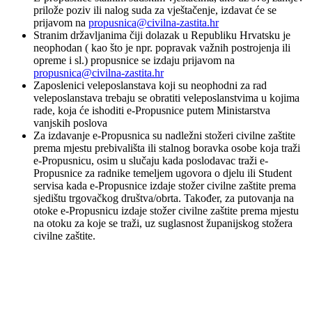
prilože poziv ili nalog suda za vještačenje, izdavat će se
prijavom na
propusnica@civilna-zastita.hr
Stranim državljanima čiji dolazak u Republiku Hrvatsku je
neophodan ( kao što je npr. popravak važnih postrojenja ili
opreme i sl.) propusnice se izdaju prijavom na
propusnica@civilna-zastita.hr
Zaposlenici veleposlanstava koji su neophodni za rad
veleposlanstava trebaju se obratiti veleposlanstvima u kojima
rade, koja će ishoditi e-Propusnice putem Ministarstva
vanjskih poslova
Za izdavanje e-Propusnica su nadležni stožeri civilne zaštite
prema mjestu prebivališta ili stalnog boravka osobe koja traži
e-Propusnicu, osim u slučaju kada poslodavac traži e-
Propusnice za radnike temeljem ugovora o djelu ili Student
servisa kada e-Propusnice izdaje stožer civilne zaštite prema
sjedištu trgovačkog društva/obrta. Također, za putovanja na
otoke e-Propusnicu izdaje stožer civilne zaštite prema mjestu
na otoku za koje se traži, uz suglasnost županijskog stožera
civilne zaštite.