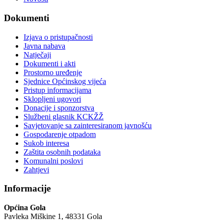
Dokumenti
Izjava o pristupačnosti
Javna nabava
Natječaji
Dokumenti i akti
Prostorno uređenje
Sjednice Općinskog vijeća
Pristup informacijama
Sklopljeni ugovori
Donacije i sponzorstva
Službeni glasnik KCKŽŽ
Savjetovanje sa zainteresiranom javnošću
Gospodarenje otpadom
Sukob interesa
Zaštita osobnih podataka
Komunalni poslovi
Zahtjevi
Informacije
Općina Gola
Pavleka Miškine 1, 48331 Gola