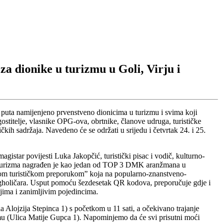
za dionike u turizmu u Goli, Virju i
 puta namijenjeno prvenstveno dionicima u turizmu i svima koji
ostitelje, vlasnike OPG-ova, obrtnike, članove udruga, turističke
tičkih sadržaja. Navedeno će se održati u srijedu i četvrtak 24. i 25.
istar povijesti Luka Jakopčić, turistički pisac i vodič, kulturno-
kog turizma nagrađen je kao jedan od TOP 3 DMK aranžmana u
ojom turističkom preporukom” koja na popularno-znanstveno-
ngholičara. Usput pomoću šezdesetak QR kodova, preporučuje gdje i
jima i zanimljivim pojedincima.
a Alojzija Stepinca 1) s početkom u 11 sati, a očekivano trajanje
omu (Ulica Matije Gupca 1). Napominjemo da će svi prisutni moći