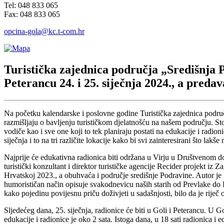
Tel: 048 833 065
Fax: 048 833 065
opcina-gola@kc.t-com.hr
Turistička zajednica područja „Središnja P
Peterancu 24. i 25. siječnja 2024., a preda
Na početku kalendarske i poslovne godine Turistička zajednica područ
razmišljaju o bavljenju turističkom djelatnošću na našem području. Sto
vodiče kao i sve one koji to tek planiraju postati na edukacije i radioni
siječnja i to na tri različite lokacije kako bi svi zainteresirani što lakš
Najprije će edukativna radionica biti održana u Virju u Društvenom dom
turistički konzultant i direktor turističke agencije Recider projek
Hrvatskoj 2023., a obuhvaća i područje središnje Podravine. Autor j
humorističan način opisuje svakodnevicu naših starih od Prevlake do
kako pojedinu povijesnu priču doživjeti u sadašnjosti, bilo da je ri
Sljedećeg dana, 25. siječnja, radionice će biti u Goli i Peterancu. U 
edukacije i radionice je oko 2 sata. Istoga dana, u 18 sati radionic