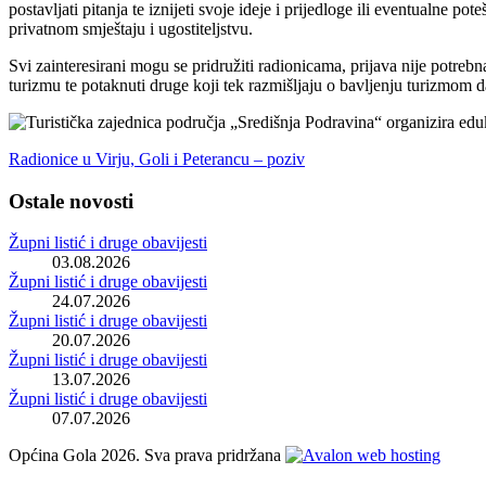
postavljati pitanja te iznijeti svoje ideje i prijedloge ili eventualne po
privatnom smještaju i ugostiteljstvu.
Svi zainteresirani mogu se pridružiti radionicama, prijava nije potreb
turizmu te potaknuti druge koji tek razmišljaju o bavljenju turizmom
Radionice u Virju, Goli i Peterancu – poziv
Ostale novosti
Župni listić i druge obavijesti
03.08.2026
Župni listić i druge obavijesti
24.07.2026
Župni listić i druge obavijesti
20.07.2026
Župni listić i druge obavijesti
13.07.2026
Župni listić i druge obavijesti
07.07.2026
Općina Gola 2026. Sva prava pridržana