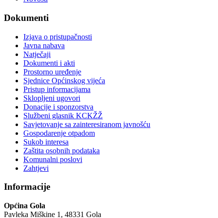
Dokumenti
Izjava o pristupačnosti
Javna nabava
Natječaji
Dokumenti i akti
Prostorno uređenje
Sjednice Općinskog vijeća
Pristup informacijama
Sklopljeni ugovori
Donacije i sponzorstva
Službeni glasnik KCKŽŽ
Savjetovanje sa zainteresiranom javnošću
Gospodarenje otpadom
Sukob interesa
Zaštita osobnih podataka
Komunalni poslovi
Zahtjevi
Informacije
Općina Gola
Pavleka Miškine 1, 48331 Gola