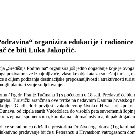
odravina“ organizira edukacije i radionice 
vač će biti Luka Jakopčić.
ja „Središnja Podravina“ organizira još jedno događanje koje je ovoga
ga pozivamo sve iznajmljivače, vlasnike objekata za smještaj turista, ug
ce s ciljem podizanja destinacijske prepoznatljivosti i atraktivnosti turis
e mogli planirati svoje sudjelovanje.
u (Trg dr. Franje Tuđmana 1) s početkom u 18 sati. Predavač će biti mag
t iz Zagreba. Turistički aranžman ove tvrtke na nedavnim Danima hrvats
e knjige “Gladijadori: povijest svakodnevnog života u Hrvatskoj s pok
 Dunava, od cipela starih Vučedolaca do visokih peta suvremenih šopi
ječ o muzejima i spomenicima, konobama i domaćinstvima, ili pak događan
Goli će se radionica održati u prostorima Društvenoga doma (Trg kardinal
a i edukativno predavanje bit će u Peterancu u Hrvatskom vatrogasnom d