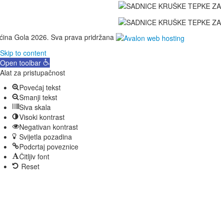
ćina Gola 2026. Sva prava pridržana
Skip to content
Open toolbar
Alat za pristupačnost
Povećaj tekst
Smanji tekst
Siva skala
Visoki kontrast
Negativan kontrast
Svijetla pozadina
Podcrtaj poveznice
Čitljiv font
Reset