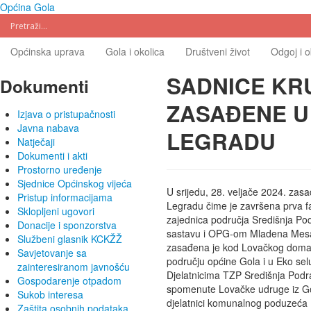
Općina Gola
Općinska uprava
Gola i okolica
Društveni život
Odgoj i 
SADNICE KR
Dokumenti
ZASAĐENE U 
Izjava o pristupačnosti
Javna nabava
LEGRADU
Natječaji
Dokumenti i akti
Prostorno uređenje
Sjednice Općinskog vijeća
U srijedu, 28. veljače 2024. zas
Pristup informacijama
Legradu čime je završena prva faz
Sklopljeni ugovori
zajednica područja Središnja Po
Donacije i sponzorstva
sastavu i OPG-om Mladena Mesar
Službeni glasnik KCKŽŽ
zasađena je kod Lovačkog doma
Savjetovanje sa
području općine Gola i u Eko sel
zainteresiranom javnošću
Djelatnicima TZP Središnja Podra
Gospodarenje otpadom
spomenute Lovačke udruge iz Gole
Sukob interesa
djelatnici komunalnog poduzeća
Zaštita osobnih podataka