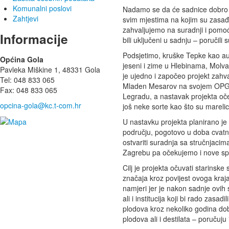
Komunalni poslovi
Nadamo se da će sadnice dobro us
Zahtjevi
svim mjestima na kojim su zasađ
zahvaljujemo na suradnji i pomoć
Informacije
bili uključeni u sadnju – poručili
Podsjetimo, kruške Tepke kao au
Općina Gola
jeseni i zime u Hlebinama, Molv
Pavleka Miškine 1, 48331 Gola
je ujedno i započeo projekt zahval
Tel: 048 833 065
Mladen Mesarov na svojem OPG-
Fax: 048 833 065
Legradu, a nastavak projekta oče
opcina-gola@kc.t-com.hr
još neke sorte kao što su marelic
U nastavku projekta planirano je
području, pogotovo u doba cvatnj
ostvariti suradnja sa stručnjaci
Zagrebu pa očekujemo i nove sp
Cilj je projekta očuvati starinske 
značaja kroz povijest ovoga kraja
namjeri jer je nakon sadnje ovih 
ali i institucija koji bi rado zasad
plodova kroz nekoliko godina dob
plodova ali i destilata – poručuj