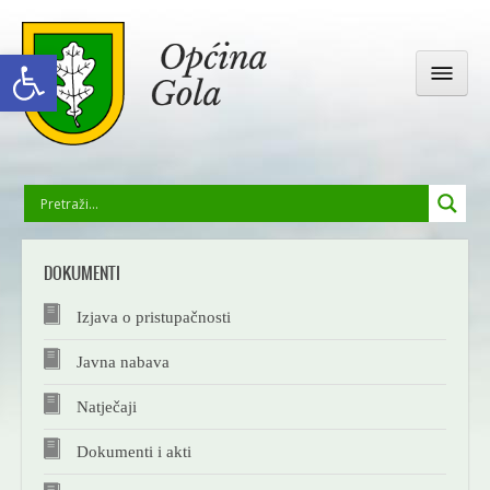
Open toolbar
OPĆINSKA UPRAVA
DOKUMENTI
GOLA I OKOLICA
Izjava o pristupačnosti
DRUŠTVENI ŽIVOT
Javna nabava
Natječaji
ODGOJ I OBRAZOVANJE
Dokumenti i akti
GALERIJA