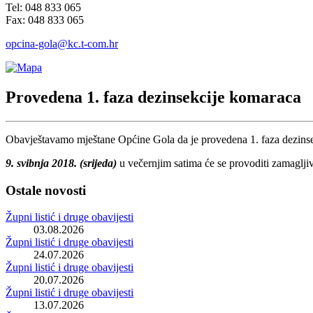
Tel: 048 833 065
Fax: 048 833 065
opcina-gola@kc.t-com.hr
Provedena 1. faza dezinsekcije komaraca
Obavještavamo mještane Općine Gola da je provedena 1. faza dezinse
9. svibnja 2018. (srijeda)
u večernjim satima će se provoditi zamagljiva
Ostale novosti
Župni listić i druge obavijesti
03.08.2026
Župni listić i druge obavijesti
24.07.2026
Župni listić i druge obavijesti
20.07.2026
Župni listić i druge obavijesti
13.07.2026