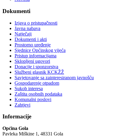
Dokumenti
Izjava o pristupačnosti
Javna nabava
Natječaji
Dokumenti i akti
Prostorno uređenje
Sjednice Općinskog vijeća
Pristup informacijama
Sklopljeni ugovori
Donacije i sponzorstva
Službeni glasnik KCKŽŽ
Savjetovanje sa zainteresiranom javnošću
Gospodarenje otpadom
Sukob interesa
Zaštita osobnih podataka
Komunalni poslovi
Zahtjevi
Informacije
Općina Gola
Pavleka Miškine 1, 48331 Gola