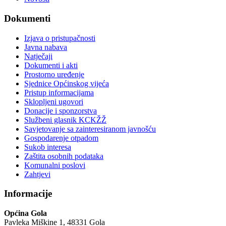
Dokumenti
Izjava o pristupačnosti
Javna nabava
Natječaji
Dokumenti i akti
Prostorno uređenje
Sjednice Općinskog vijeća
Pristup informacijama
Sklopljeni ugovori
Donacije i sponzorstva
Službeni glasnik KCKŽŽ
Savjetovanje sa zainteresiranom javnošću
Gospodarenje otpadom
Sukob interesa
Zaštita osobnih podataka
Komunalni poslovi
Zahtjevi
Informacije
Općina Gola
Pavleka Miškine 1, 48331 Gola