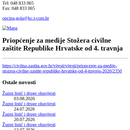
Tel: 048 833 065
Fax: 048 833 065
opcina-gola@kc.t-com.hr
Priopćenje za medije Stožera civilne
zaštite Republike Hrvatske od 4. travnja
https://civilna-zastita.gov.hr/vijesti/vijesti/priopcenje-za-medije-
stozera-civilne-zastite-republike-hrvatske-od-4-travnja-2020/2350
Ostale novosti
Župni listić i druge obavijesti
03.08.2026
Župni listić i druge obavijesti
24.07.2026
Župni listić i druge obavijesti
20.07.2026
Župni listić i druge obavijesti
13.07.2026