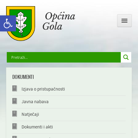
Open toolbar
OPĆINSKA UPRAVA
DOKUMENTI
GOLA I OKOLICA
Izjava o pristupačnosti
DRUŠTVENI ŽIVOT
Javna nabava
Natječaji
ODGOJ I OBRAZOVANJE
Dokumenti i akti
GALERIJA