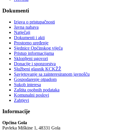
Dokumenti
Izjava o pristupačnosti
Javna nabava
Natječaji
Dokumenti i akti
Prostorno uređenje
Sjednice Općinskog vijeća
Pristup informacijama
Sklopljeni ugovori
Donacije i sponzorstva
Službeni glasnik KCKŽŽ
Savjetovanje sa zainteresiranom javnošću
Gospodarenje otpadom
Sukob interesa
Zaštita osobnih podataka
Komunalni poslovi
Zahtjevi
Informacije
Općina Gola
Pavleka Miškine 1, 48331 Gola