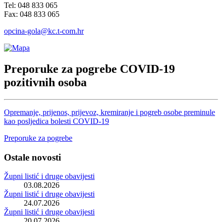
Tel: 048 833 065
Fax: 048 833 065
opcina-gola@kc.t-com.hr
Preporuke za pogrebe COVID-19
pozitivnih osoba
Opremanje, prijenos, prijevoz, kremiranje i pogreb osobe preminule
kao posljedica bolesti COVID-19
Preporuke za pogrebe
Ostale novosti
Župni listić i druge obavijesti
03.08.2026
Župni listić i druge obavijesti
24.07.2026
Župni listić i druge obavijesti
20.07.2026