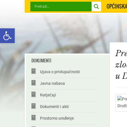
OPĆINSKA
Open toolbar
Pr
DOKUMENTI
zlo
Izjava o pristupačnosti
u 
Javna nabava
Natječaji
Dokumenti i akti
Prostorno uređenje