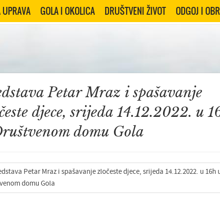
 UPRAVA
GOLA I OKOLICA
DRUŠTVENI ŽIVOT
ODGOJ I OB
edstava Petar Mraz i spašavanje
česte djece, srijeda 14.12.2022. u 1
Društvenom domu Gola