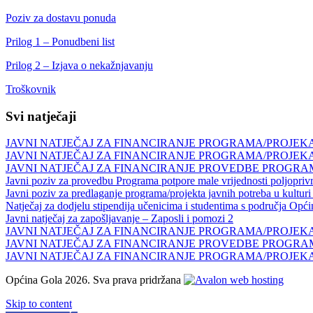
Poziv za dostavu ponuda
Prilog 1 – Ponudbeni list
Prilog 2 – Izjava o nekažnjavanju
Troškovnik
Svi natječaji
JAVNI NATJEČAJ ZA FINANCIRANJE PROGRAMA/PROJEKAT
JAVNI NATJEČAJ ZA FINANCIRANJE PROGRAMA/PROJEKAT
JAVNI NATJEČAJ ZA FINANCIRANJE PROVEDBE PROGRAM
Javni poziv za provedbu Programa potpore male vrijednosti poljopri
Javni poziv za predlaganje programa/projekta javnih potreba u kultur
Natječaj za dodjelu stipendija učenicima i studentima s područja Opć
Javni natječaj za zapošljavanje – Zaposli i pomozi 2
JAVNI NATJEČAJ ZA FINANCIRANJE PROGRAMA/PROJEKAT
JAVNI NATJEČAJ ZA FINANCIRANJE PROVEDBE PROGRAM
JAVNI NATJEČAJ ZA FINANCIRANJE PROGRAMA/PROJEKAT
Općina Gola 2026. Sva prava pridržana
Skip to content