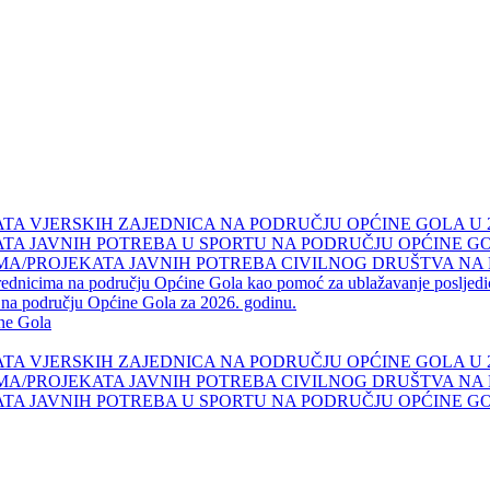
A VJERSKIH ZAJEDNICA NA PODRUČJU OPĆINE GOLA U 20
A JAVNIH POTREBA U SPORTU NA PODRUČJU OPĆINE GOLA
A/PROJEKATA JAVNIH POTREBA CIVILNOG DRUŠTVA NA P
vrednicima na području Općine Gola kao pomoć za ublažavanje posljed
i na području Općine Gola za 2026. godinu.
ine Gola
A VJERSKIH ZAJEDNICA NA PODRUČJU OPĆINE GOLA U 20
A/PROJEKATA JAVNIH POTREBA CIVILNOG DRUŠTVA NA P
A JAVNIH POTREBA U SPORTU NA PODRUČJU OPĆINE GOLA