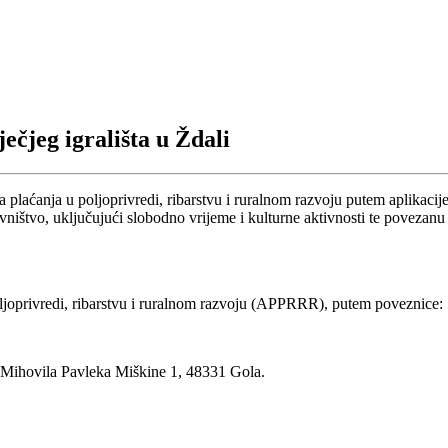
čjeg igrališta u Ždali
a plaćanja u poljoprivredi, ribarstvu i ruralnom razvoju putem aplik
ovništvo, uključujući slobodno vrijeme i kulturne aktivnosti te povezanu 
ljoprivredi, ribarstvu i ruralnom razvoju (APPRRR), putem poveznice:
ihovila Pavleka Miškine 1, 48331 Gola.