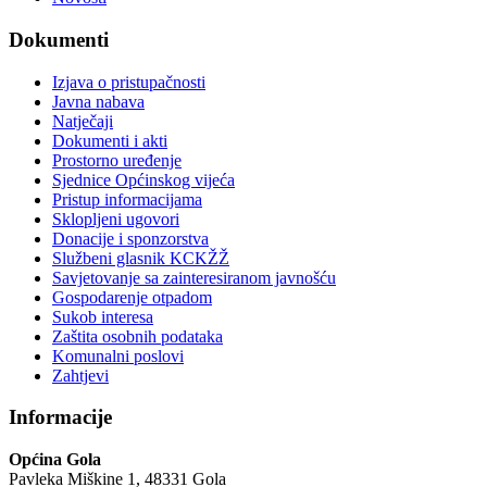
Dokumenti
Izjava o pristupačnosti
Javna nabava
Natječaji
Dokumenti i akti
Prostorno uređenje
Sjednice Općinskog vijeća
Pristup informacijama
Sklopljeni ugovori
Donacije i sponzorstva
Službeni glasnik KCKŽŽ
Savjetovanje sa zainteresiranom javnošću
Gospodarenje otpadom
Sukob interesa
Zaštita osobnih podataka
Komunalni poslovi
Zahtjevi
Informacije
Općina Gola
Pavleka Miškine 1, 48331 Gola