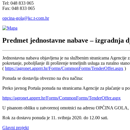
Tel: 048 833 065
Fax: 048 833 065
opcina-gola@kc.t-com.hr
Predmet jednostavne nabave – izgradnja dje
Jednostavna nabava objavljena je na službenim stranicama Agencije z
pokretanje, poboljšanje ili proširenje temeljnih usluga za ruralno stan
(
https://agronet.apprrr.hr/Forms/CommonForms/TenderOffer.aspx
)
Ponuda se dostavlja obvezno na dva načina:
Preko javnog Portala ponuda na stranicama Agencije za plaćanje u po
https://agronet.apprrr.hr/Forms/CommonForms/TenderOffer.aspx
U pisanom obliku u zatvorenoj omotnici na adresu OPĆINA GOLA, M
Rok za dostavu ponuda je 11. svibnja 2020. do 12.00 sati.
Glavni projekt