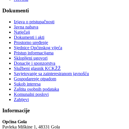
Dokumenti
Izjava o pristupačnosti
Javna nabava
Natječaji
Dokumenti i akti
Prostorno uređenje
Sjednice Općinskog vijeća
Pristup informacijama
Sklopljeni ugovori
Donacije i sponzorstva
Službeni glasnik KCKŽŽ
Savjetovanje sa zainteresiranom javnošću
Gospodarenje otpadom
Sukob interesa
Zaštita osobnih podataka
Komunalni poslovi
Zahtjevi
Informacije
Općina Gola
Pavleka Miškine 1, 48331 Gola