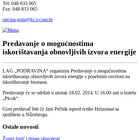
Tel: 048 833 065
Fax: 048 833 065
opcina-gola@kc.t-com.hr
Predavanje o mogućnostima
iskorištavanja obnovljivih izvora energije
LAG „PODRAVINA“ organizira Predavanje o mogućnostima
iskorištavanja obnovljivih izvora energije s posebnim osvrtom na
iskorištavanje biomase.
Predavanje će se održati u utorak 18.02. 2014. U 16.00 sati u hotelu
„Picok“.
Gost predavač biti će Jani Pečnik ispred tvrtke Heizomat sa
sjedištem u Nűrnbergu.
Ostale novosti
Župni listić i druge obavijesti