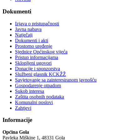
Dokumenti
Izjava o pristupačnosti
Javna nabava
Natječaji
Dokumenti i akti
Prostorno uređenje
Sjednice Općinskog vijeća
Pristup informacijama
Sklopljeni ugovori
Donacije i sponzorstva
Službeni glasnik KCKŽŽ
Savjetovanje sa zainteresiranom javnošću
Gospodarenje otpadom
Sukob interesa
Zaštita osobnih podataka
Komunalni poslovi
Zahtjevi
Informacije
Općina Gola
Pavleka Miškine 1, 48331 Gola