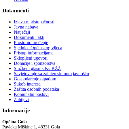
Dokumenti
Izjava o pristupačnosti
Javna nabava
Natječaji
Dokumenti i akti
Prostorno uređenje
Sjednice Općinskog vijeća
Pristup informacijama
Sklopljeni ugovori
Donacije i sponzorstva
Službeni glasnik KCKŽŽ
Savjetovanje sa zainteresiranom javnošću
Gospodarenje otpadom
Sukob interesa
Zaštita osobnih podataka
Komunalni poslovi
Zahtjevi
Informacije
Općina Gola
Pavleka Miškine 1, 48331 Gola