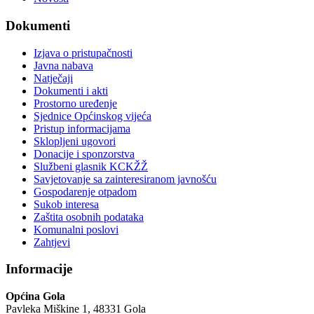
Dokumenti
Izjava o pristupačnosti
Javna nabava
Natječaji
Dokumenti i akti
Prostorno uređenje
Sjednice Općinskog vijeća
Pristup informacijama
Sklopljeni ugovori
Donacije i sponzorstva
Službeni glasnik KCKŽŽ
Savjetovanje sa zainteresiranom javnošću
Gospodarenje otpadom
Sukob interesa
Zaštita osobnih podataka
Komunalni poslovi
Zahtjevi
Informacije
Općina Gola
Pavleka Miškine 1, 48331 Gola