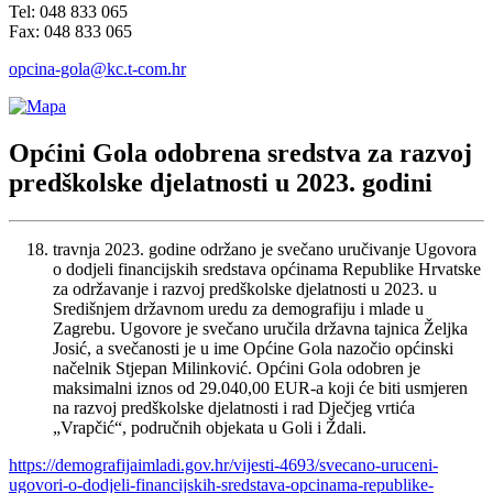
Tel: 048 833 065
Fax: 048 833 065
opcina-gola@kc.t-com.hr
Općini Gola odobrena sredstva za razvoj
predškolske djelatnosti u 2023. godini
travnja 2023. godine održano je svečano uručivanje Ugovora
o dodjeli financijskih sredstava općinama Republike Hrvatske
za održavanje i razvoj predškolske djelatnosti u 2023. u
Središnjem državnom uredu za demografiju i mlade u
Zagrebu. Ugovore je svečano uručila državna tajnica Željka
Josić, a svečanosti je u ime Općine Gola nazočio općinski
načelnik Stjepan Milinković. Općini Gola odobren je
maksimalni iznos od 29.040,00 EUR-a koji će biti usmjeren
na razvoj predškolske djelatnosti i rad Dječjeg vrtića
„Vrapčić“, područnih objekata u Goli i Ždali.
https://demografijaimladi.gov.hr/vijesti-4693/svecano-uruceni-
ugovori-o-dodjeli-financijskih-sredstava-opcinama-republike-