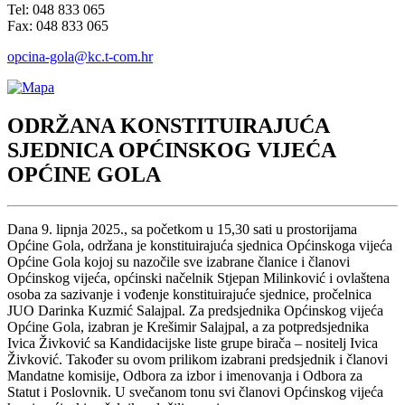
Tel: 048 833 065
Fax: 048 833 065
opcina-gola@kc.t-com.hr
ODRŽANA KONSTITUIRAJUĆA
SJEDNICA OPĆINSKOG VIJEĆA
OPĆINE GOLA
Dana 9. lipnja 2025., sa početkom u 15,30 sati u prostorijama
Općine Gola, održana je konstituirajuća sjednica Općinskoga vijeća
Općine Gola kojoj su nazočile sve izabrane članice i članovi
Općinskog vijeća, općinski načelnik Stjepan Milinković i ovlaštena
osoba za sazivanje i vođenje konstituirajuće sjednice, pročelnica
JUO Darinka Kuzmić Salajpal. Za predsjednika Općinskog vijeća
Općine Gola, izabran je Krešimir Salajpal, a za potpredsjednika
Ivica Živković sa Kandidacijske liste grupe birača – nositelj Ivica
Živković. Također su ovom prilikom izabrani predsjednik i članovi
Mandatne komisije, Odbora za izbor i imenovanja i Odbora za
Statut i Poslovnik. U svečanom tonu svi članovi Općinskog vijeća