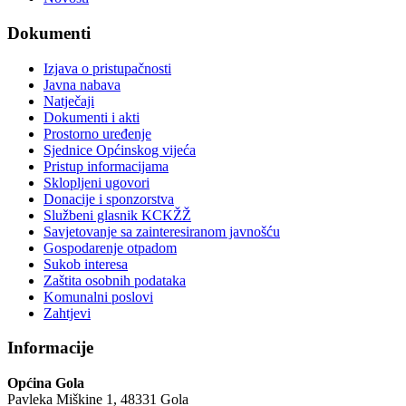
Dokumenti
Izjava o pristupačnosti
Javna nabava
Natječaji
Dokumenti i akti
Prostorno uređenje
Sjednice Općinskog vijeća
Pristup informacijama
Sklopljeni ugovori
Donacije i sponzorstva
Službeni glasnik KCKŽŽ
Savjetovanje sa zainteresiranom javnošću
Gospodarenje otpadom
Sukob interesa
Zaštita osobnih podataka
Komunalni poslovi
Zahtjevi
Informacije
Općina Gola
Pavleka Miškine 1, 48331 Gola