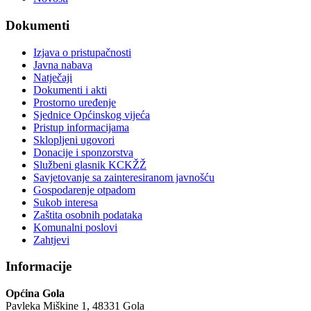
Dokumenti
Izjava o pristupačnosti
Javna nabava
Natječaji
Dokumenti i akti
Prostorno uređenje
Sjednice Općinskog vijeća
Pristup informacijama
Sklopljeni ugovori
Donacije i sponzorstva
Službeni glasnik KCKŽŽ
Savjetovanje sa zainteresiranom javnošću
Gospodarenje otpadom
Sukob interesa
Zaštita osobnih podataka
Komunalni poslovi
Zahtjevi
Informacije
Općina Gola
Pavleka Miškine 1, 48331 Gola