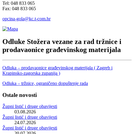
Tel: 048 833 065
Fax: 048 833 065
opcina-gola@kc.t-com.hr
Odluke Stožera vezane za rad tržnice i
prodavaonice građevinskog materijala
Odluka – prodavaonice građevinskog materijala ( Zagreb i
Krapinsko-zagorska zupanija )
Odluka – tržnice, ograničeno dopuštenje rada
Ostale novosti
Župni listić i druge obavijesti
03.08.2026
Župni listić i druge obavijesti
24.07.2026
Župni listić i druge obavijesti
20.07.2026