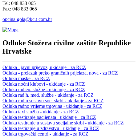
Tel: 048 833 065
Fax: 048 833 065
opcina-gola@kc.t-com.hr
Odluke Stožera civilne zaštite Republike
Hrvatske
Odluka - javni prijevoz, ukidanje - za RCZ
Odluka - prelazak preko graničnih prijelaza, nova - za RCZ
Odluka maske - za RCZ
Odluka noćni klubovi - ukidanje - za RCZ
Odluka rad ep. službe - ukidanje - za RCZ
Odluka rad h. med. službe - ukidanje - za RCZ
Odluka rad u sustavu soc. skrbi - ukidanje - za RCZ
Odluka radno vrijeme trgovina - ukidanje - za RCZ
Odluka taxi služba - ukidanje - za RCZ
Odluka testiranje pacijenata - ukidanje - za RCZ
Odluka testiranje u sustavu socijalne skrbi - ukidanje - za RCZ
Odluka testiranje u zdravstvu - ukidanje - za RCZ
Odluka trgovački centri - ukidanje - za RCZ