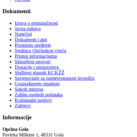
Dokumenti
Izjava o pristupačnosti
Javna nabava
Natječaji
Dokumenti i akti
Prostorno uređenje
Sjednice Općinskog vijeća
Pristup informacijama
Sklopljeni ugovori
Donacije i sponzorstva
Službeni glasnik KCKŽŽ
Savjetovanje sa zainteresiranom javnošću
Gospodarenje otpadom
Sukob interesa
Zaštita osobnih podataka
Komunalni poslovi
Zahtjevi
Informacije
Općina Gola
Pavleka Miškine 1, 48331 Gola