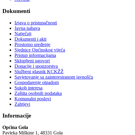
Dokumenti
Izjava o pristupačnosti
Javna nabava
Natječaji
Dokumenti i akti
Prostorno uređenje
Sjednice Općinskog vijeća
Pristup informacijama
Sklopljeni ugovori
Donacije i sponzorstva
Službeni glasnik KCKŽŽ
Savjetovanje sa zainteresiranom javnošću
Gospodarenje otpadom
Sukob interesa
Zaštita osobnih podataka
Komunalni poslovi
Zahtjevi
Informacije
Općina Gola
Pavleka Miškine 1, 48331 Gola