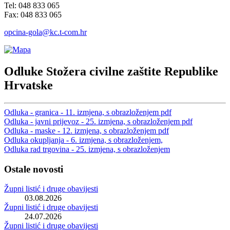
Tel: 048 833 065
Fax: 048 833 065
opcina-gola@kc.t-com.hr
Odluke Stožera civilne zaštite Republike
Hrvatske
Odluka - granica - 11. izmjena, s obrazloženjem pdf
Odluka - javni prijevoz - 25. izmjena, s obrazloženjem pdf
Odluka - maske - 12. izmjena, s obrazloženjem pdf
Odluka okupljanja - 6. izmjena, s obrazloženjem,
Odluka rad trgovina - 25. izmjena, s obrazloženjem
Ostale novosti
Župni listić i druge obavijesti
03.08.2026
Župni listić i druge obavijesti
24.07.2026
Župni listić i druge obavijesti