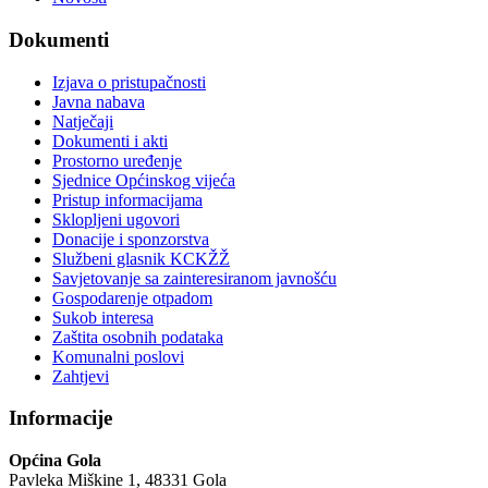
Dokumenti
Izjava o pristupačnosti
Javna nabava
Natječaji
Dokumenti i akti
Prostorno uređenje
Sjednice Općinskog vijeća
Pristup informacijama
Sklopljeni ugovori
Donacije i sponzorstva
Službeni glasnik KCKŽŽ
Savjetovanje sa zainteresiranom javnošću
Gospodarenje otpadom
Sukob interesa
Zaštita osobnih podataka
Komunalni poslovi
Zahtjevi
Informacije
Općina Gola
Pavleka Miškine 1, 48331 Gola