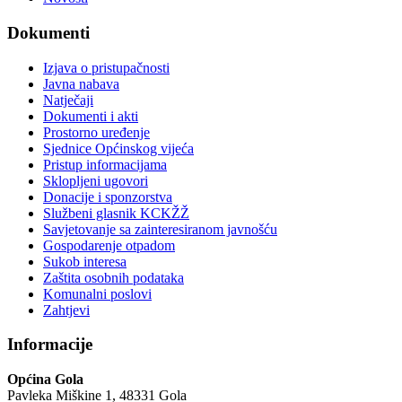
Dokumenti
Izjava o pristupačnosti
Javna nabava
Natječaji
Dokumenti i akti
Prostorno uređenje
Sjednice Općinskog vijeća
Pristup informacijama
Sklopljeni ugovori
Donacije i sponzorstva
Službeni glasnik KCKŽŽ
Savjetovanje sa zainteresiranom javnošću
Gospodarenje otpadom
Sukob interesa
Zaštita osobnih podataka
Komunalni poslovi
Zahtjevi
Informacije
Općina Gola
Pavleka Miškine 1, 48331 Gola