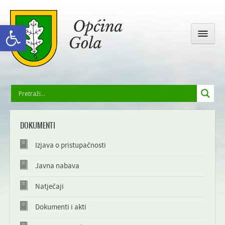
Open toolbar
OPĆINSKA UPRAVA
DOKUMENTI
GOLA I OKOLICA
Izjava o pristupačnosti
DRUŠTVENI ŽIVOT
Javna nabava
Natječaji
ODGOJ I OBRAZOVANJE
Dokumenti i akti
GALERIJA