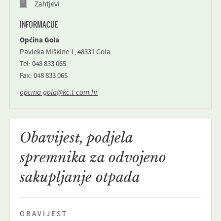
Zahtjevi
INFORMACIJE
Općina Gola
Pavleka Miškine 1, 48331 Gola
Tel: 048 833 065
Fax: 048 833 065
opcina-gola@kc.t-com.hr
Obavijest, podjela
spremnika za odvojeno
sakupljanje otpada
O B A V I J E S T