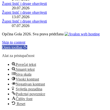
Župni listić i druge obavijesti
20.07.2026
Župni listić i druge obavijesti
13.07.2026
Župni listić i druge obavijesti
07.07.2026
Općina Gola 2026. Sva prava pridržana
Skip to content
Open toolbar
Alat za pristupačnost
Povećaj tekst
Smanji tekst
Siva skala
Visoki kontrast
Negativan kontrast
Svijetla pozadina
Podcrtaj poveznice
Čitljiv font
Reset