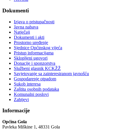
Dokumenti
Izjava o pristupačnosti
Javna nabava
Natječaji
Dokumenti i akti
Prostorno uređenje
Sjednice Općinskog vijeća
Pristup informacijama
Sklopljeni ugovori
Donacije i sponzorstva
Službeni glasnik KCKŽŽ
Savjetovanje sa zainteresiranom javnošću
Gospodarenje otpadom
Sukob interesa
Zaštita osobnih podataka
Komunalni poslovi
Zahtjevi
Informacije
Općina Gola
Pavleka Miškine 1, 48331 Gola