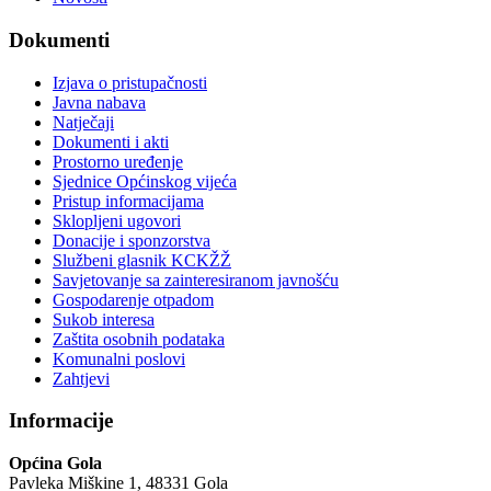
Dokumenti
Izjava o pristupačnosti
Javna nabava
Natječaji
Dokumenti i akti
Prostorno uređenje
Sjednice Općinskog vijeća
Pristup informacijama
Sklopljeni ugovori
Donacije i sponzorstva
Službeni glasnik KCKŽŽ
Savjetovanje sa zainteresiranom javnošću
Gospodarenje otpadom
Sukob interesa
Zaštita osobnih podataka
Komunalni poslovi
Zahtjevi
Informacije
Općina Gola
Pavleka Miškine 1, 48331 Gola