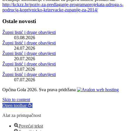
http://kckzz.hr/poziv-za-predlaganje-programaprojekata-udruga-s-
podrucja-koprivnicko-krizevacke-zupanije-za-2014/
Ostale novosti
Župni listić i druge obavijesti
03.08.2026
Župni listić i druge obavijesti
24.07.2026
Župni listić i druge obavijesti
20.07.2026
Župni listić i druge obavijesti
13.07.2026
Župni listić i druge obavijesti
07.07.2026
Općina Gola 2026. Sva prava pridržana
Skip to content
Open toolbar
Alat za pristupačnost
Povećaj tekst