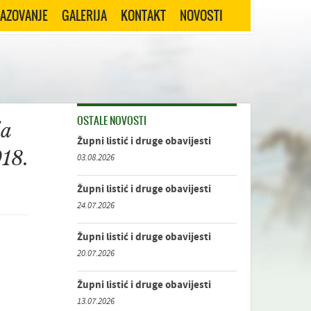
RAZOVANJE
GALERIJA
KONTAKT
NOVOSTI
OSTALE NOVOSTI
ja
Župni listić i druge obavijesti
18.
03.08.2026
Župni listić i druge obavijesti
24.07.2026
Župni listić i druge obavijesti
20.07.2026
Župni listić i druge obavijesti
13.07.2026