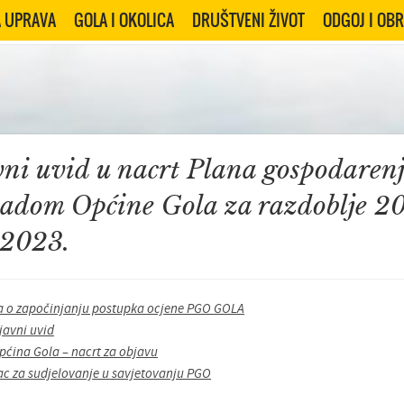
 UPRAVA
GOLA I OKOLICA
DRUŠTVENI ŽIVOT
ODGOJ I OB
ni uvid u nacrt Plana gospodaren
padom Općine Gola za razdoblje 20
 2023.
 o započinjanju postupka ocjene PGO GOLA
javni uvid
ćina Gola – nacrt za objavu
c za sudjelovanje u savjetovanju PGO