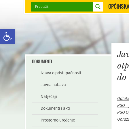
OPĆINSKA
Open toolbar
Jav
DOKUMENTI
ot
Izjava o pristupačnosti
do
Javna nabava
Natječaji
Odluka
PGO – 
Dokumenti i akti
PGO Op
Obraza
Prostorno uređenje