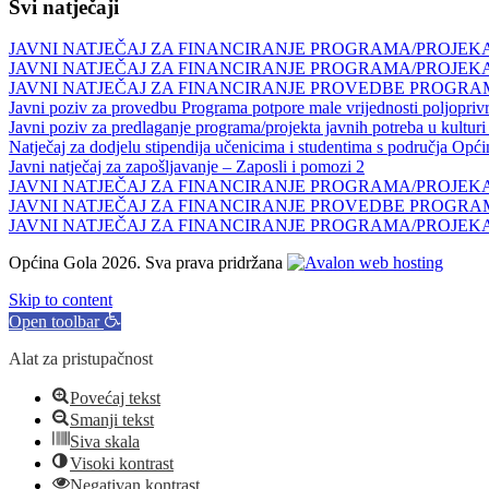
Svi natječaji
JAVNI NATJEČAJ ZA FINANCIRANJE PROGRAMA/PROJEKAT
JAVNI NATJEČAJ ZA FINANCIRANJE PROGRAMA/PROJEKAT
JAVNI NATJEČAJ ZA FINANCIRANJE PROVEDBE PROGRAM
Javni poziv za provedbu Programa potpore male vrijednosti poljopri
Javni poziv za predlaganje programa/projekta javnih potreba u kultur
Natječaj za dodjelu stipendija učenicima i studentima s područja Opć
Javni natječaj za zapošljavanje – Zaposli i pomozi 2
JAVNI NATJEČAJ ZA FINANCIRANJE PROGRAMA/PROJEKAT
JAVNI NATJEČAJ ZA FINANCIRANJE PROVEDBE PROGRAM
JAVNI NATJEČAJ ZA FINANCIRANJE PROGRAMA/PROJEKAT
Općina Gola 2026. Sva prava pridržana
Skip to content
Open toolbar
Alat za pristupačnost
Povećaj tekst
Smanji tekst
Siva skala
Visoki kontrast
Negativan kontrast