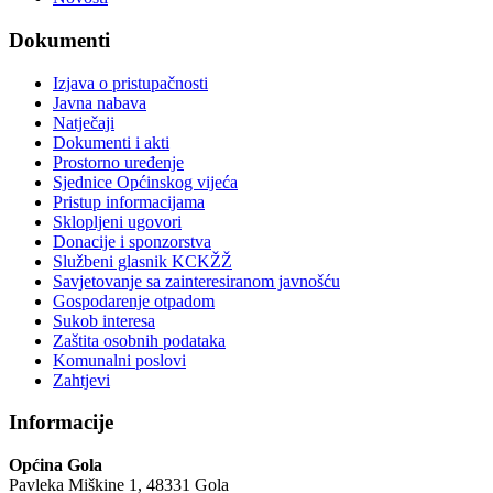
Dokumenti
Izjava o pristupačnosti
Javna nabava
Natječaji
Dokumenti i akti
Prostorno uređenje
Sjednice Općinskog vijeća
Pristup informacijama
Sklopljeni ugovori
Donacije i sponzorstva
Službeni glasnik KCKŽŽ
Savjetovanje sa zainteresiranom javnošću
Gospodarenje otpadom
Sukob interesa
Zaštita osobnih podataka
Komunalni poslovi
Zahtjevi
Informacije
Općina Gola
Pavleka Miškine 1, 48331 Gola