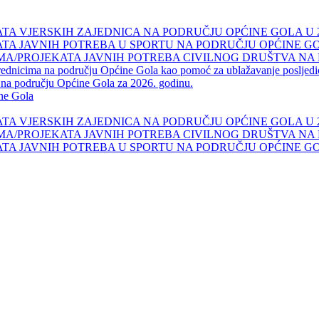
A VJERSKIH ZAJEDNICA NA PODRUČJU OPĆINE GOLA U 20
A JAVNIH POTREBA U SPORTU NA PODRUČJU OPĆINE GOLA
A/PROJEKATA JAVNIH POTREBA CIVILNOG DRUŠTVA NA P
vrednicima na području Općine Gola kao pomoć za ublažavanje posljed
i na području Općine Gola za 2026. godinu.
ine Gola
A VJERSKIH ZAJEDNICA NA PODRUČJU OPĆINE GOLA U 20
A/PROJEKATA JAVNIH POTREBA CIVILNOG DRUŠTVA NA P
A JAVNIH POTREBA U SPORTU NA PODRUČJU OPĆINE GOLA