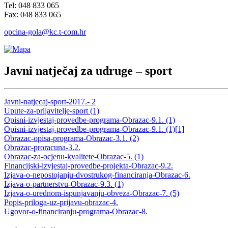
Tel: 048 833 065
Fax: 048 833 065
opcina-gola@kc.t-com.hr
Javni natječaj za udruge – sport
Javni-natjecaj-sport-2017.- 2
Upute-za-prijavitelje-sport (1)
Opisni-izvjestaj-provedbe-programa-Obrazac-9.1. (1)
Opisni-izvjestaj-provedbe-programa-Obrazac-9.1. (1)[1]
Obrazac-opisa-programa-Obrazac-3.1. (2)
Obrazac-proracuna-3.2.
Obrazac-za-ocjenu-kvalitete-Obrazac-5. (1)
Financijski-izvjestaj-provedbe-projekta-Obrazac-9.2.
Izjava-o-nepostojanju-dvostrukog-financiranja-Obrazac-6.
Izjava-o-partnerstvu-Obrazac-9.3. (1)
Izjava-o-urednom-ispunjavanju-obveza-Obrazac-7. (5)
Popis-priloga-uz-prijavu-obrazac-4.
Ugovor-o-financiranju-programa-Obrazac-8.