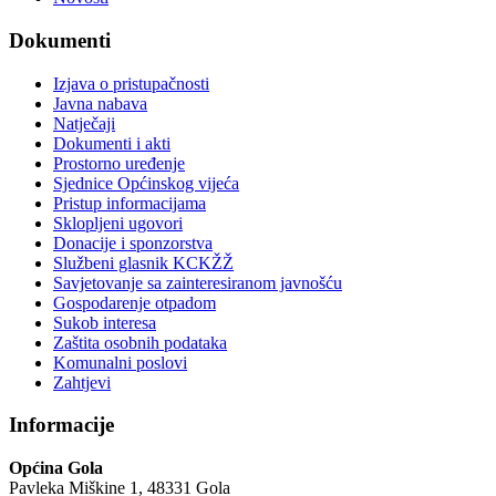
Dokumenti
Izjava o pristupačnosti
Javna nabava
Natječaji
Dokumenti i akti
Prostorno uređenje
Sjednice Općinskog vijeća
Pristup informacijama
Sklopljeni ugovori
Donacije i sponzorstva
Službeni glasnik KCKŽŽ
Savjetovanje sa zainteresiranom javnošću
Gospodarenje otpadom
Sukob interesa
Zaštita osobnih podataka
Komunalni poslovi
Zahtjevi
Informacije
Općina Gola
Pavleka Miškine 1, 48331 Gola