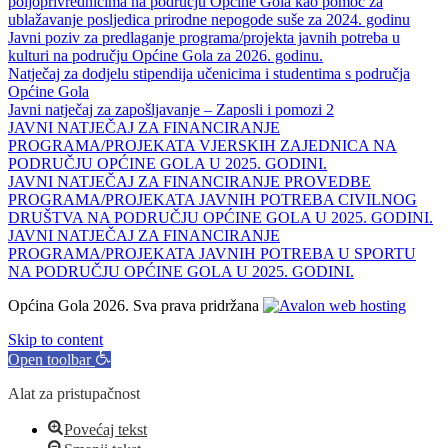
poljoprivrednicima na području Općine Gola kao pomoć za
ublažavanje posljedica prirodne nepogode suše za 2024. godinu
Javni poziv za predlaganje programa/projekta javnih potreba u
kulturi na području Općine Gola za 2026. godinu.
Natječaj za dodjelu stipendija učenicima i studentima s područja
Općine Gola
Javni natječaj za zapošljavanje – Zaposli i pomozi 2
JAVNI NATJEČAJ ZA FINANCIRANJE
PROGRAMA/PROJEKATA VJERSKIH ZAJEDNICA NA
PODRUČJU OPĆINE GOLA U 2025. GODINI.
JAVNI NATJEČAJ ZA FINANCIRANJE PROVEDBE
PROGRAMA/PROJEKATA JAVNIH POTREBA CIVILNOG
DRUŠTVA NA PODRUČJU OPĆINE GOLA U 2025. GODINI.
JAVNI NATJEČAJ ZA FINANCIRANJE
PROGRAMA/PROJEKATA JAVNIH POTREBA U SPORTU
NA PODRUČJU OPĆINE GOLA U 2025. GODINI.
Općina Gola 2026. Sva prava pridržana
Skip to content
Open toolbar
Alat za pristupačnost
Povećaj tekst