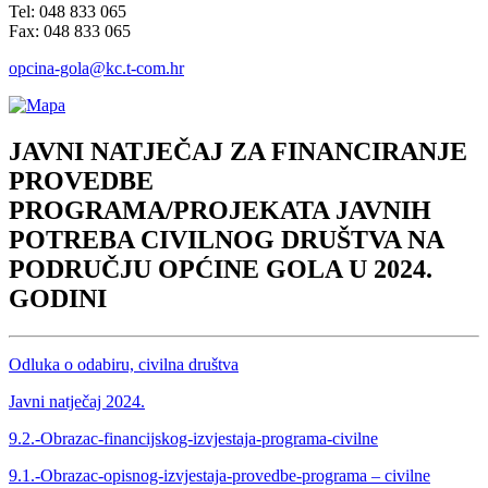
Tel: 048 833 065
Fax: 048 833 065
opcina-gola@kc.t-com.hr
JAVNI NATJEČAJ ZA FINANCIRANJE
PROVEDBE
PROGRAMA/PROJEKATA JAVNIH
POTREBA CIVILNOG DRUŠTVA NA
PODRUČJU OPĆINE GOLA U 2024.
GODINI
Odluka o odabiru, civilna društva
Javni natječaj 2024.
9.2.-Obrazac-financijskog-izvjestaja-programa-civilne
9.1.-Obrazac-opisnog-izvjestaja-provedbe-programa – civilne