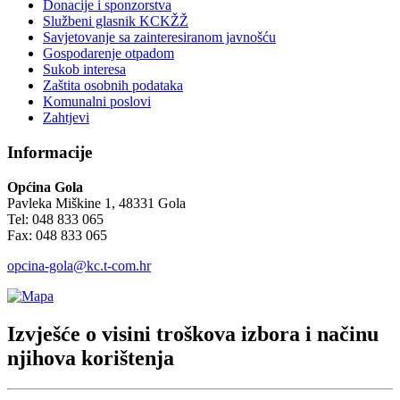
Donacije i sponzorstva
Službeni glasnik KCKŽŽ
Savjetovanje sa zainteresiranom javnošću
Gospodarenje otpadom
Sukob interesa
Zaštita osobnih podataka
Komunalni poslovi
Zahtjevi
Informacije
Općina Gola
Pavleka Miškine 1, 48331 Gola
Tel: 048 833 065
Fax: 048 833 065
opcina-gola@kc.t-com.hr
Izvješće o visini troškova izbora i načinu
njihova korištenja