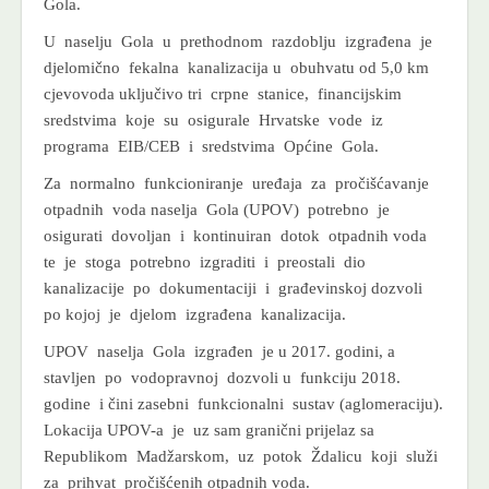
Gola.
U naselju Gola u prethodnom razdoblju izgrađena je
djelomično fekalna kanalizacija u obuhvatu od 5,0 km
cjevovoda uključivo tri crpne stanice, financijskim
sredstvima koje su osigurale Hrvatske vode iz
programa EIB/CEB i sredstvima Općine Gola.
Za normalno funkcioniranje uređaja za pročišćavanje
otpadnih voda naselja Gola (UPOV) potrebno je
osigurati dovoljan i kontinuiran dotok otpadnih voda
te je stoga potrebno izgraditi i preostali dio
kanalizacije po dokumentaciji i građevinskoj dozvoli
po kojoj je djelom izgrađena kanalizacija.
UPOV naselja Gola izgrađen je u 2017. godini, a
stavljen po vodopravnoj dozvoli u funkciju 2018.
godine i čini zasebni funkcionalni sustav (aglomeraciju).
Lokacija UPOV-a je uz sam granični prijelaz sa
Republikom Madžarskom, uz potok Ždalicu koji služi
za prihvat pročišćenih otpadnih voda.