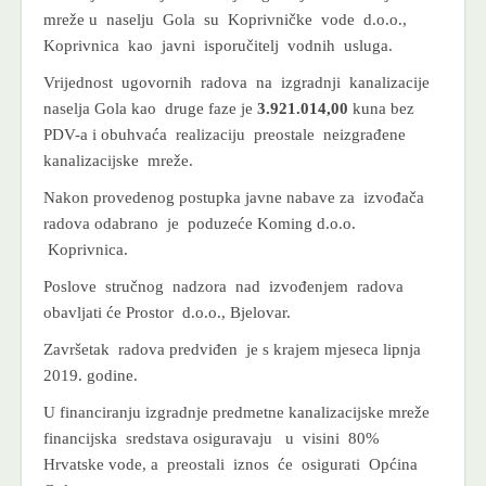
mreže u naselju Gola su Koprivničke vode d.o.o.,
Koprivnica kao javni isporučitelj vodnih usluga.
Vrijednost ugovornih radova na izgradnji kanalizacije
naselja Gola kao druge faze je
3.921.014,00
kuna bez
PDV-a i obuhvaća realizaciju preostale neizgrađene
kanalizacijske mreže.
Nakon provedenog postupka javne nabave za izvođača
radova odabrano je poduzeće Koming d.o.o.
Koprivnica.
Poslove stručnog nadzora nad izvođenjem radova
obavljati će Prostor d.o.o., Bjelovar.
Završetak radova predviđen je s krajem mjeseca lipnja
2019. godine.
U financiranju izgradnje predmetne kanalizacijske mreže
financijska sredstava osiguravaju u visini 80%
Hrvatske vode, a preostali iznos će osigurati Općina