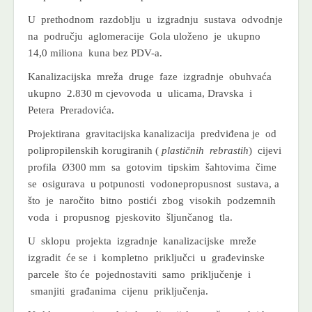
U prethodnom razdoblju u izgradnju sustava odvodnje
na području aglomeracije Gola uloženo je ukupno
14,0 miliona kuna bez PDV-a.
Kanalizacijska mreža druge faze izgradnje obuhvaća
ukupno 2.830 m cjevovoda u ulicama, Dravska i
Petera Preradovića.
Projektirana gravitacijska kanalizacija predviđena je od
polipropilenskih korugiranih (
plastičnih rebrastih
) cijevi
profila Ø300 mm sa gotovim tipskim šahtovima čime
se osigurava u potpunosti vodonepropusnost sustava, a
što je naročito bitno postići zbog visokih podzemnih
voda i propusnog pjeskovito šljunčanog tla.
U sklopu projekta izgradnje kanalizacijske mreže
izgradit će se i kompletno priključci u građevinske
parcele što će pojednostaviti samo priključenje i
smanjiti građanima cijenu priključenja.