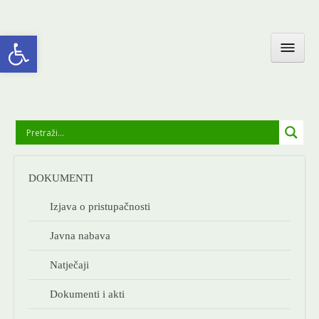
Open toolbar
OPĆINSKA UPRAVA
DOKUMENTI
GOLA I OKOLICA
Izjava o pristupačnosti
Javna nabava
DRUŠTVENI ŽIVOT
Natječaji
ODGOJ I OBRAZOVANJE
Dokumenti i akti
GALERIJA