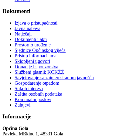
Dokumenti
Izjava o pristupačnosti
Javna nabava
Natječaji
Dokumenti i akti
Prostorno uređenje
Sjednice Općinskog vijeća
Pristup informacijama
Sklopljeni ugovori
Donacije i sponzorstva
Službeni glasnik KCKŽŽ
Savjetovanje sa zainteresiranom javnošću
Gospodarenje otpadom
Sukob interesa
Zaštita osobnih podataka
Komunalni poslovi
Zahtjevi
Informacije
Općina Gola
Pavleka Miškine 1, 48331 Gola