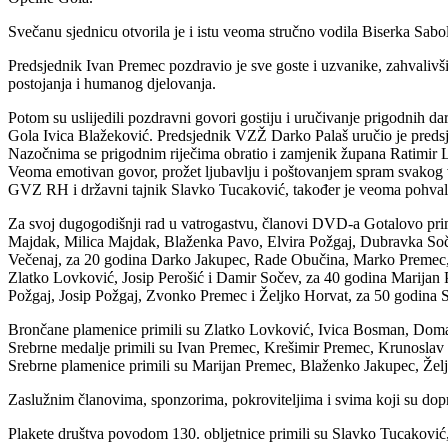
Svečanu sjednicu otvorila je i istu veoma stručno vodila Biserka Sabo
Predsjednik Ivan Premec pozdravio je sve goste i uzvanike, zahvalivši
postojanja i humanog djelovanja.
Potom su uslijedili pozdravni govori gostiju i uručivanje prigodnih
Gola Ivica Blažeković. Predsjednik VZŽ Darko Palaš uručio je preds
Nazočnima se prigodnim riječima obratio i zamjenik župana Ratimir 
Veoma emotivan govor, prožet ljubavlju i poštovanjem spram svakog v
GVZ RH i državni tajnik Slavko Tucaković, također je veoma pohvaln
Za svoj dugogodišnji rad u vatrogastvu, članovi DVD-a Gotalovo pri
Majdak, Milica Majdak, Blaženka Pavo, Elvira Požgaj, Dubravka Soč
Večenaj, za 20 godina Darko Jakupec, Rade Obučina, Marko Premec, T
Zlatko Lovković, Josip Perošić i Damir Sočev, za 40 godina Marijan
Požgaj, Josip Požgaj, Zvonko Premec i Željko Horvat, za 50 godina S
Brončane plamenice primili su Zlatko Lovković, Ivica Bosman, Dom
Srebrne medalje primili su Ivan Premec, Krešimir Premec, Krunoslav
Srebrne plamenice primili su Marijan Premec, Blaženko Jakupec, Želj
Zaslužnim članovima, sponzorima, pokroviteljima i svima koji su dopri
Plakete društva povodom 130. obljetnice primili su Slavko Tucakov