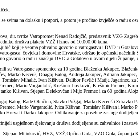
liček.
 se svima na dolasku i potpori, a potom je pročitao izvješće o radu s 
 darova, dir. tvrtke Vatropromet Nenad Radojčić, predstavnik VZG Zag
jedniku društva plaketu VZŽ i iznos od 10.000,00 kuna.
Ljubić koji je veoma pohvalno govorio o vatrogastvu i DVD-u Gotalov
atrogasca, čovjeka i domovine Hrvatske, održao je općinski načelnik 
o govorio o radu i značaju DVD-a Gotalovo u ovom dijelu županije, ur
mili su Vatrogasne spomenice za 10 godina Blaženka Jakupec, Blaženk
ev, Marko Keceuš, Doagoj Balog, Andreja Jakupec, Adriana Jakupec, 
omislav Mihalić, Ivan Kišivan, Dalibor Pavlić i Matija Jagarinec, za
 Premec, Mario Vargantolić, Krešimir Lovković, Krešimir Premec, Kru
tanko Kišivan, Stjepan Đelekovčan i Mijo Premec i za 60 godina Alojz
agoj Balog, Rade Obučina, Slavko Požgaj, Marko Keceuš i Zdravko P
 Premec, Mario Vargantolić, Ivica Kišivan, Tomislav Kišivan i Marko 
ko Horvat i Darko Jakupec. Odlikovanje za posebne zasluge dodijeljen
nijeli uspješnom djelovanju društva dodijeljene su zahvalnice i zastavi
ić, Stjepan Milinković, HVZ, VZŽ,Općina Gola, VZO Gola, županija Ko