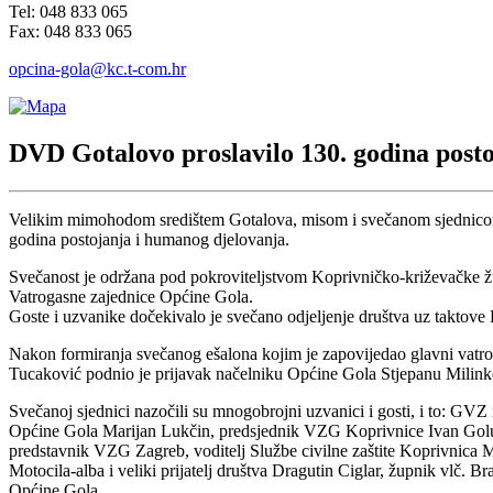
Tel: 048 833 065
Fax: 048 833 065
opcina-gola@kc.t-com.hr
DVD Gotalovo proslavilo 130. godina post
Velikim mimohodom središtem Gotalova, misom i svečanom sjednicom sk
godina postojanja i humanog djelovanja.
Svečanost je održana pod pokroviteljstvom Koprivničko-križevačke žu
Vatrogasne zajednice Općine Gola.
Goste i uzvanike dočekivalo je svečano odjeljenje društva uz takto
Nakon formiranja svečanog ešalona kojim je zapovijedao glavni vatr
Tucaković podnio je prijavak načelniku Općine Gola Stjepanu Milinko
Svečanoj sjednici nazočili su mnogobrojni uzvanici i gosti, i to: GV
Općine Gola Marijan Lukčin, predsjednik VZG Koprivnice Ivan Gol
predstavnik VZG Zagreb, voditelj Službe civilne zaštite Koprivnica M
Motocila-alba i veliki prijatelj društva Dragutin Ciglar, župnik vlč. 
Općine Gola.