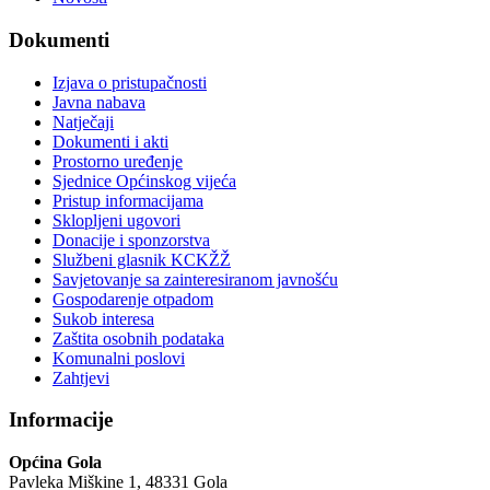
Dokumenti
Izjava o pristupačnosti
Javna nabava
Natječaji
Dokumenti i akti
Prostorno uređenje
Sjednice Općinskog vijeća
Pristup informacijama
Sklopljeni ugovori
Donacije i sponzorstva
Službeni glasnik KCKŽŽ
Savjetovanje sa zainteresiranom javnošću
Gospodarenje otpadom
Sukob interesa
Zaštita osobnih podataka
Komunalni poslovi
Zahtjevi
Informacije
Općina Gola
Pavleka Miškine 1, 48331 Gola