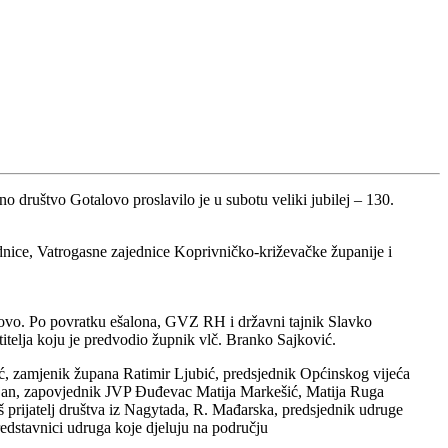
društvo Gotalovo proslavilo je u subotu veliki jubilej – 130.
dnice, Vatrogasne zajednice Koprivničko-križevačke županije i
lovo. Po povratku ešalona, GVZ RH i državni tajnik Slavko
telja koju je predvodio župnik vlč. Branko Sajković.
vić, zamjenik župana Ratimir Ljubić, predsjednik Općinskog vijeća
an, zapovjednik JVP Đuđevac Matija Markešić, Matija Ruga
 prijatelj društva iz Nagytada, R. Mađarska, predsjednik udruge
redstavnici udruga koje djeluju na području