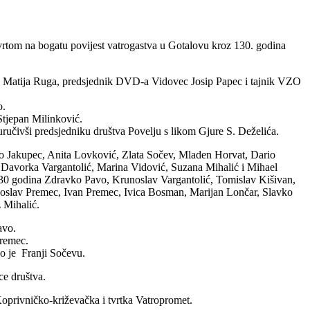
osvrtom na bogatu povijest vatrogastva u Gotalovu kroz 130. godina
reb Matija Ruga, predsjednik DVD-a Vidovec Josip Papec i tajnik VZO
o.
Stjepan Milinković.
učivši predsjedniku društva Povelju s likom Gjure S. Deželića.
o Jakupec, Anita Lovković, Zlata Sočev, Mladen Horvat, Dario
Davorka Vargantolić, Marina Vidović, Suzana Mihalić i Mihael
 30 godina Zdravko Pavo, Krunoslav Vargantolić, Tomislav Kišivan,
noslav Premec, Ivan Premec, Ivica Bosman, Marijan Lončar, Slavko
 Mihalić.
avo.
Premec.
o je Franji Sočevu.
ce društva.
privničko-križevačka i tvrtka Vatropromet.