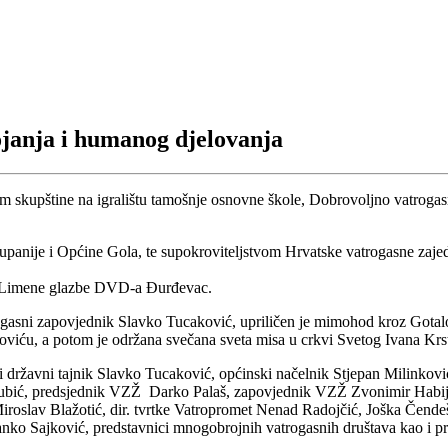
ojanja i humanog djelovanja
upštine na igralištu tamošnje osnovne škole, Dobrovoljno vatrogasno 
panije i Općine Gola, te supokroviteljstvom Hrvatske vatrogasne zaje
ve Limene glazbe DVD-a Đurđevac.
ogasni zapovjednik Slavko Tucaković, upriličen je mimohod kroz Gota
viću, a potom je održana svečana sveta misa u crkvi Svetog Ivana Krsti
Z i državni tajnik Slavko Tucaković, općinski načelnik Stjepan Milinko
ubić, predsjednik VZŽ Darko Palaš, zapovjednik VZŽ Zvonimir Habij
iroslav Blažotić, dir. tvrtke Vatropromet Nenad Radojčić, Joška Čendeš
Branko Sajković, predstavnici mnogobrojnih vatrogasnih društava kao i p