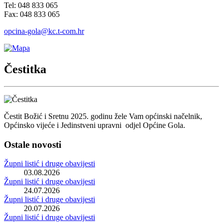
Tel: 048 833 065
Fax: 048 833 065
opcina-gola@kc.t-com.hr
Čestitka
Čestit Božić i Sretnu 2025. godinu žele Vam općinski načelnik,
Općinsko vijeće i Jedinstveni upravni odjel Općine Gola.
Ostale novosti
Župni listić i druge obavijesti
03.08.2026
Župni listić i druge obavijesti
24.07.2026
Župni listić i druge obavijesti
20.07.2026
Župni listić i druge obavijesti