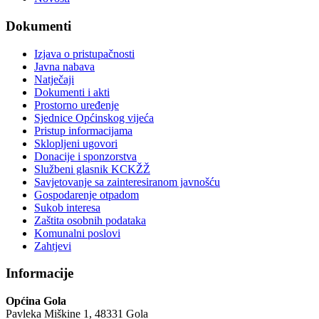
Dokumenti
Izjava o pristupačnosti
Javna nabava
Natječaji
Dokumenti i akti
Prostorno uređenje
Sjednice Općinskog vijeća
Pristup informacijama
Sklopljeni ugovori
Donacije i sponzorstva
Službeni glasnik KCKŽŽ
Savjetovanje sa zainteresiranom javnošću
Gospodarenje otpadom
Sukob interesa
Zaštita osobnih podataka
Komunalni poslovi
Zahtjevi
Informacije
Općina Gola
Pavleka Miškine 1, 48331 Gola