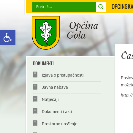
OPĆINSKA
Open toolbar
Ča
DOKUMENTI
Izjava o pristupačnosti
Poslov
možete
Javna nabava
http:/
Natječaji
Dokumenti i akti
Prostorno uređenje