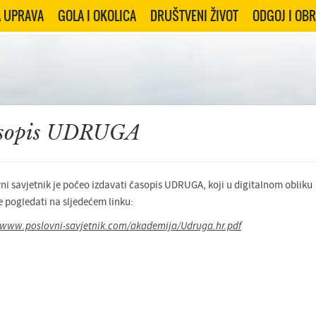
 UPRAVA
GOLA I OKOLICA
DRUŠTVENI ŽIVOT
ODGOJ I OB
sopis UDRUGA
ni savjetnik je počeo izdavati časopis UDRUGA, koji u digitalnom obliku
 pogledati na sljedećem linku:
/www.poslovni-savjetnik.com/akademija/Udruga.hr.pdf