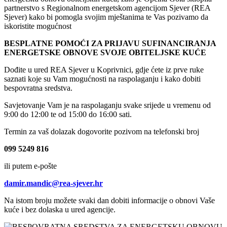
partnerstvo s Regionalnom energetskom agencijom Sjever (REA
Sjever) kako bi pomogla svojim mještanima te Vas pozivamo da
iskoristite mogućnost
BESPLATNE POMOĆI ZA PRIJAVU SUFINANCIRANJA
ENERGETSKE OBNOVE SVOJE OBITELJSKE KUĆE
Dođite u ured REA Sjever u Koprivnici, gdje ćete iz prve ruke
saznati koje su Vam mogućnosti na raspolaganju i kako dobiti
bespovratna sredstva.
Savjetovanje Vam je na raspolaganju svake srijede u vremenu od
9:00 do 12:00 te od 15:00 do 16:00 sati.
Termin za vaš dolazak dogovorite pozivom na telefonski broj
099 5249 816
ili putem e-pošte
damir.mandic@rea-sjever.hr
Na istom broju možete svaki dan dobiti informacije o obnovi Vaše
kuće i bez dolaska u ured agencije.