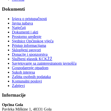
Dokumenti
Izjava o pristupačnosti
Javna nabava
Natječaji
Dokumenti i akti
Prostorno uređenje
Sjednice Općinskog vijeća
Pristup informacijama
Sklopljeni ugovori
Donacije i sponzorstva
Službeni glasnik KCKŽŽ
Savjetovanje sa zainteresiranom javnošću
Gospodarenje otpadom
Sukob interesa
Zaštita osobnih podataka
Komunalni poslovi
Zahtjevi
Informacije
Općina Gola
Pavleka Miškine 1, 48331 Gola