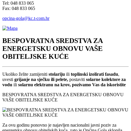
Tel: 048 833 065
Fax: 048 833 065
opcina-gola@kc.t-com.hr
BESPOVRATNA SREDSTVA ZA
ENERGETSKU OBNOVU VAŠE
OBITELJSKE KUĆE
Ukoliko želite zamijeniti
stolariju
ili
toplinski izolirati fasadu
,
uvesti
grijanje na sječku ili pelete,
postaviti
solarne kolektore za
vodu
ili
solarnu elektranu na krov, pozivamo Vas da iskoristite
BESPOVRATNA SREDSTVA ZA ENERGETSKU OBNOVU
VAŠE OBITELJSKE KUĆE
Za ovu godinu ponovno je najavljen nacionalni javni poziv za
energetsku obnovu obiteljskih kuća, zato je Općina Gola sklopila