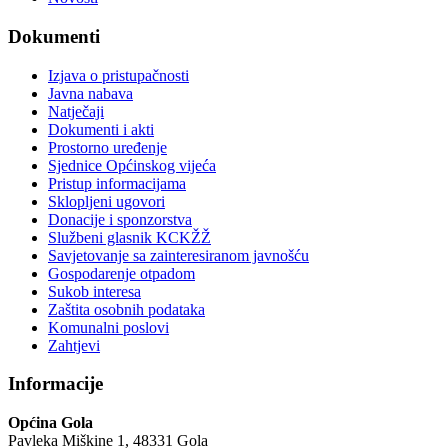
Dokumenti
Izjava o pristupačnosti
Javna nabava
Natječaji
Dokumenti i akti
Prostorno uređenje
Sjednice Općinskog vijeća
Pristup informacijama
Sklopljeni ugovori
Donacije i sponzorstva
Službeni glasnik KCKŽŽ
Savjetovanje sa zainteresiranom javnošću
Gospodarenje otpadom
Sukob interesa
Zaštita osobnih podataka
Komunalni poslovi
Zahtjevi
Informacije
Općina Gola
Pavleka Miškine 1, 48331 Gola