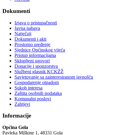
Dokumenti
Izjava o pristupačnosti
Javna nabava
Natječaji
Dokumenti i akti
Prostorno uređenje
Sjednice Općinskog vijeća
Pristup informacijama
Sklopljeni ugovori
Donacije i sponzorstva
Službeni glasnik KCKŽŽ
Savjetovanje sa zainteresiranom javnošću
Gospodarenje otpadom
Sukob interesa
Zaštita osobnih podataka
Komunalni poslovi
Zahtjevi
Informacije
Općina Gola
Pavleka Miškine 1, 48331 Gola