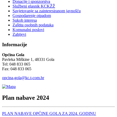
Donacije i sponzorstva
Službeni glasnik KCKŽŽ
Savjetovanje sa zainteresiranom javnošću
Gospodarenje otpadom
Sukob interesa
Zaštita osobnih podataka
Komunalni poslovi
Zahtjevi
Informacije
Općina Gola
Pavleka Miškine 1, 48331 Gola
Tel: 048 833 065
Fax: 048 833 065
opcina-gola@kc.t-com.hr
Plan nabave 2024
PLAN NABAVE OPĆINE GOLA ZA 2024. GODINU