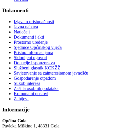
Dokumenti
Izjava o pristupačnosti
Javna nabava
Natječaji
Dokumenti i akti
Prostorno uređenje
Sjednice Općinskog vijeća
Pristup informacijama
Sklopljeni ugovori
Donacije i sponzorstva
Službeni glasnik KCKŽŽ
Savjetovanje sa zainteresiranom javnošću
Gospodarenje otpadom
Sukob interesa
Zaštita osobnih podataka
Komunalni poslovi
Zahtjevi
Informacije
Općina Gola
Pavleka Miškine 1, 48331 Gola