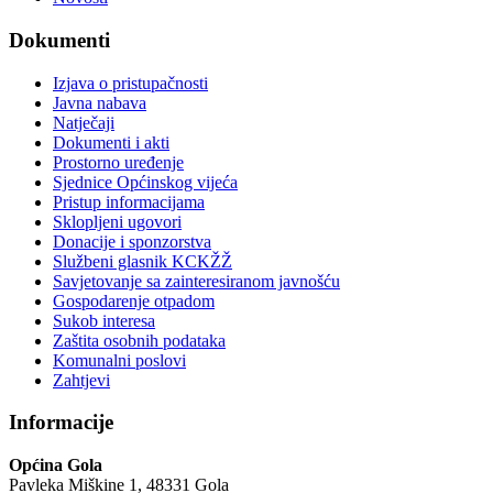
Dokumenti
Izjava o pristupačnosti
Javna nabava
Natječaji
Dokumenti i akti
Prostorno uređenje
Sjednice Općinskog vijeća
Pristup informacijama
Sklopljeni ugovori
Donacije i sponzorstva
Službeni glasnik KCKŽŽ
Savjetovanje sa zainteresiranom javnošću
Gospodarenje otpadom
Sukob interesa
Zaštita osobnih podataka
Komunalni poslovi
Zahtjevi
Informacije
Općina Gola
Pavleka Miškine 1, 48331 Gola