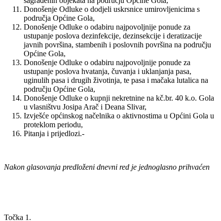
sagrađenih objekata na području Općine Gola,
Donošenje Odluke o dodjeli uskrsnice umirovljenicima s
područja Općine Gola,
Donošenje Odluke o odabiru najpovoljnije ponude za
ustupanje poslova dezinfekcije, dezinsekcije i deratizacije
javnih površina, stambenih i poslovnih površina na području
Općine Gola,
Donošenje Odluke o odabiru najpovoljnije ponude za
ustupanje poslova hvatanja, čuvanja i uklanjanja pasa,
uginulih pasa i drugih životinja, te pasa i mačaka lutalica na
području Općine Gola,
Donošenje Odluke o kupnji nekretnine na kč.br. 40 k.o. Gola
u vlasništvu Josipa Arač i Deana Slivar,
Izvješće općinskog načelnika o aktivnostima u Općini Gola u
proteklom periodu,
Pitanja i prijedlozi.-
Nakon glasovanja predloženi dnevni red je jednoglasno prihvaćen
Točka 1.