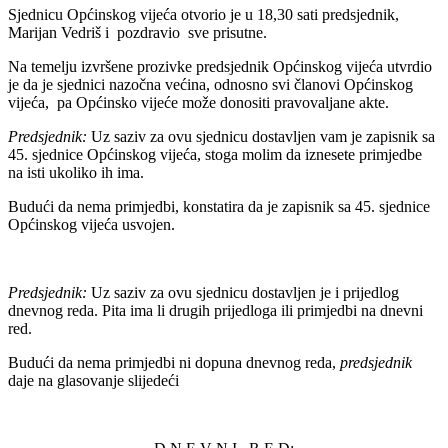
Sjednicu Općinskog vijeća otvorio je u 18,30 sati predsjednik,
Marijan Vedriš i pozdravio sve prisutne.
Na temelju izvršene prozivke predsjednik Općinskog vijeća utvrdio
je da je sjednici nazočna većina, odnosno svi članovi Općinskog
vijeća, pa Općinsko vijeće može donositi pravovaljane akte.
Predsjednik:
Uz saziv za ovu sjednicu dostavljen vam je zapisnik sa
45. sjednice Općinskog vijeća, stoga molim da iznesete primjedbe
na isti ukoliko ih ima.
Budući da nema primjedbi, konstatira da je zapisnik sa 45. sjednice
Općinskog vijeća usvojen.
Predsjednik:
Uz saziv za ovu sjednicu dostavljen je i prijedlog
dnevnog reda. Pita ima li drugih prijedloga ili primjedbi na dnevni
red.
Budući da nema primjedbi ni dopuna dnevnog reda,
predsjednik
daje na glasovanje slijedeći