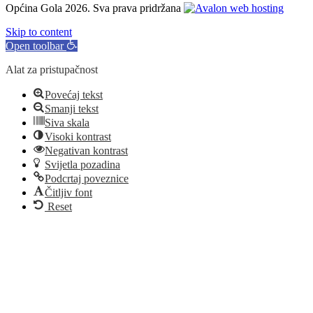
Općina Gola 2026. Sva prava pridržana
Skip to content
Open toolbar
Alat za pristupačnost
Povećaj tekst
Smanji tekst
Siva skala
Visoki kontrast
Negativan kontrast
Svijetla pozadina
Podcrtaj poveznice
Čitljiv font
Reset