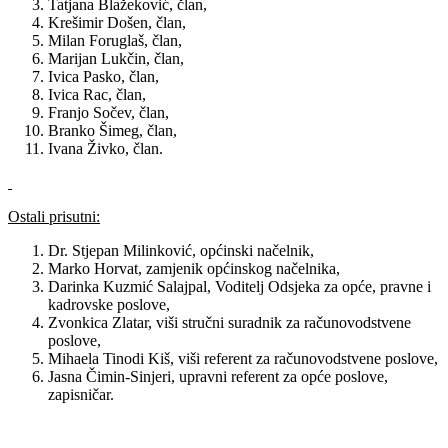
Tatjana Blažeković, član,
Krešimir Došen, član,
Milan Foruglaš, član,
Marijan Lukčin, član,
Ivica Pasko, član,
Ivica Rac, član,
Franjo Sočev, član,
Branko Šimeg, član,
Ivana Živko, član.
Ostali prisutni:
Dr. Stjepan Milinković, općinski načelnik,
Marko Horvat, zamjenik općinskog načelnika,
Darinka Kuzmić Salajpal, Voditelj Odsjeka za opće, pravne i
kadrovske poslove,
Zvonkica Zlatar, viši stručni suradnik za računovodstvene
poslove,
Mihaela Tinodi Kiš, viši referent za računovodstvene poslove,
Jasna Čimin-Sinjeri, upravni referent za opće poslove,
zapisničar.