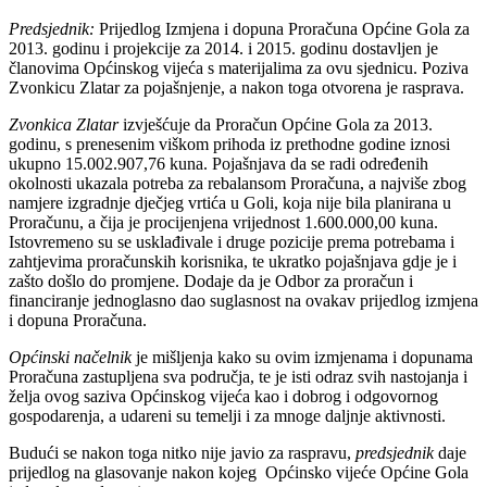
Predsjednik:
Prijedlog Izmjena i dopuna Proračuna Općine Gola za
2013. godinu i projekcije za 2014. i 2015. godinu dostavljen je
članovima Općinskog vijeća s materijalima za ovu sjednicu. Poziva
Zvonkicu Zlatar za pojašnjenje, a nakon toga otvorena je rasprava.
Zvonkica Zlatar
izvješćuje da Proračun Općine Gola za 2013.
godinu, s prenesenim viškom prihoda iz prethodne godine iznosi
ukupno 15.002.907,76 kuna.
Pojašnjava da se radi
određenih
okolnosti ukazala potreba za rebalansom
Proračuna, a najviše zbog
namjere izgradnje dječjeg vrtića u Goli, koja nije bila planirana u
Proračunu, a čija je procijenjena vrijednost 1.600.000,00 kuna.
Istovremeno su se usklađivale i druge pozicije prema potrebama i
zahtjevima proračunskih korisnika, te ukratko pojašnjava gdje je i
zašto došlo do promjene. Dodaje da je Odbor za proračun i
financiranje jednoglasno dao suglasnost na ovakav prijedlog izmjena
i dopuna Proračuna.
Općinski načelnik
je mišljenja kako su ovim izmjenama i dopunama
Proračuna zastupljena sva područja, te je isti odraz svih nastojanja i
želja ovog saziva Općinskog vijeća kao i dobrog i odgovornog
gospodarenja, a udareni su temelji i za mnoge daljnje aktivnosti.
Budući se nakon toga nitko nije javio za raspravu,
predsjednik
daje
prijedlog na glasovanje nakon kojeg Općinsko vijeće Općine Gola