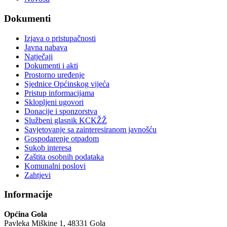
Dokumenti
Izjava o pristupačnosti
Javna nabava
Natječaji
Dokumenti i akti
Prostorno uređenje
Sjednice Općinskog vijeća
Pristup informacijama
Sklopljeni ugovori
Donacije i sponzorstva
Službeni glasnik KCKŽŽ
Savjetovanje sa zainteresiranom javnošću
Gospodarenje otpadom
Sukob interesa
Zaštita osobnih podataka
Komunalni poslovi
Zahtjevi
Informacije
Općina Gola
Pavleka Miškine 1, 48331 Gola