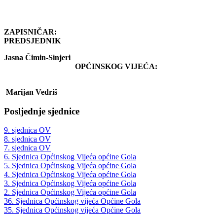
ZAPISNIČAR:
PREDSJEDN
Jasna Čimin-Sinjeri
OPĆINSKOG VIJEĆA:
Marijan Vedriš
Posljednje sjednice
9. sjednica OV
8. sjednica OV
7. sjednica OV
6. Sjednica Općinskog Vijeća općine Gola
5. Sjednica Općinskog Vijeća općine Gola
4. Sjednica Općinskog Vijeća općine Gola
3. Sjednica Općinskog Vijeća općine Gola
2. Sjednica Općinskog Vijeća općine Gola
36. Sjednica Općinskog vijeća Općine Gola
35. Sjednica Općinskog vijeća Općine Gola