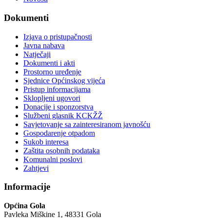
Dokumenti
Izjava o pristupačnosti
Javna nabava
Natječaji
Dokumenti i akti
Prostorno uređenje
Sjednice Općinskog vijeća
Pristup informacijama
Sklopljeni ugovori
Donacije i sponzorstva
Službeni glasnik KCKŽŽ
Savjetovanje sa zainteresiranom javnošću
Gospodarenje otpadom
Sukob interesa
Zaštita osobnih podataka
Komunalni poslovi
Zahtjevi
Informacije
Općina Gola
Pavleka Miškine 1, 48331 Gola