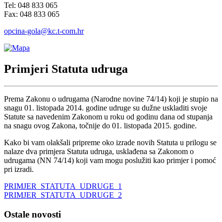
Tel: 048 833 065
Fax: 048 833 065
opcina-gola@kc.t-com.hr
Primjeri Statuta udruga
Prema Zakonu o udrugama (Narodne novine 74/14) koji je stupio na
snagu 01. listopada 2014. godine udruge su dužne uskladiti svoje
Statute sa navedenim Zakonom u roku od godinu dana od stupanja
na snagu ovog Zakona, točnije do 01. listopada 2015. godine.
Kako bi vam olakšali pripreme oko izrade novih Statuta u prilogu se
nalaze dva primjera Statuta udruga, usklađena sa Zakonom o
udrugama (NN 74/14) koji vam mogu poslužiti kao primjer i pomoć
pri izradi.
PRIMJER_STATUTA_UDRUGE_1
PRIMJER_STATUTA_UDRUGE_2
Ostale novosti