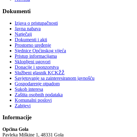
Dokumenti
Izjava o pristupačnosti
Javna nabava
Natječaji
Dokumenti i akti
Prostorno uređenje
Sjednice Općinskog vijeća
Pristup informacijama
Sklopljeni ugovori
Donacije i sponzorstva
Službeni glasnik KCKŽŽ
Savjetovanje sa zainteresiranom javnošću
Gospodarenje otpadom
Sukob interesa
Zaštita osobnih podataka
Komunalni poslovi
Zahtjevi
Informacije
Općina Gola
Pavleka Miškine 1, 48331 Gola